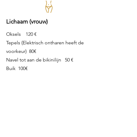
Lichaam (vrouw)
Oksels 120 €
Tepels (Elektrisch ontharen heeft de
voorkeur) 80€
Navel tot aan de bikinilijn 50 €
Buik 100€
Bikini
De buiklijn is altijd inbegrepen in je
bikini-behandeling.